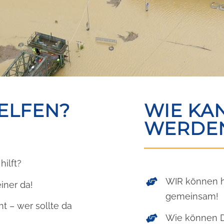
ELFEN?
WIE KA
WERDE
hilft?
WIR können he
iner da!
gemeinsam!
 – wer sollte da
Wie können Du