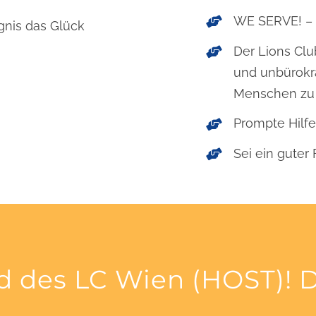
WE SERVE! – 
gnis das Glück
Der Lions Clu
und unbürokra
Menschen zu 
Prompte Hilfe 
Sei ein guter
 des LC Wien (HOST)! D