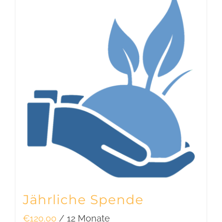
Jährliche Spende
€
120,00
/ 12 Monate